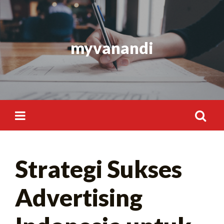
Skip
to
content
myvanandi
Search
Strategi Sukses
for:
Advertising