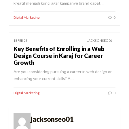
kreatif menjadi kunci agar kampanye brand dapat…
Digital Marketing
0
18 FEB 25
JACKSONSEO01
Key Benefits of Enrolling in a Web
Design Course in Karaj for Career
Growth
Are you considering pursuing a career in web design or
enhancing your current skills? A…
Digital Marketing
0
jacksonseo01