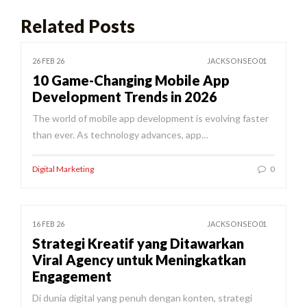
Related Posts
26 FEB 26
JACKSONSEO01
10 Game-Changing Mobile App
Development Trends in 2026
The world of mobile app development is evolving faster
than ever. As technology advances, app…
Digital Marketing
0
16 FEB 26
JACKSONSEO01
Strategi Kreatif yang Ditawarkan
Viral Agency untuk Meningkatkan
Engagement
Di dunia digital yang penuh dengan konten, strategi