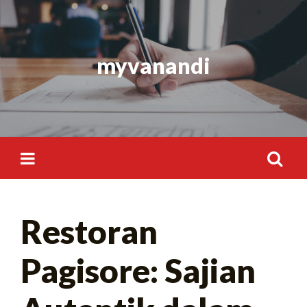
Skip
to
content
myvanandi
Search
Restoran
for:
Pagisore: Sajian