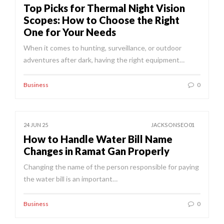
Top Picks for Thermal Night Vision
Scopes: How to Choose the Right
One for Your Needs
When it comes to hunting, surveillance, or outdoor
adventures after dark, having the right equipment…
Business
0
24 JUN 25
JACKSONSEO01
How to Handle Water Bill Name
Changes in Ramat Gan Properly
Changing the name of the person responsible for paying
the water bill is an important…
Business
0