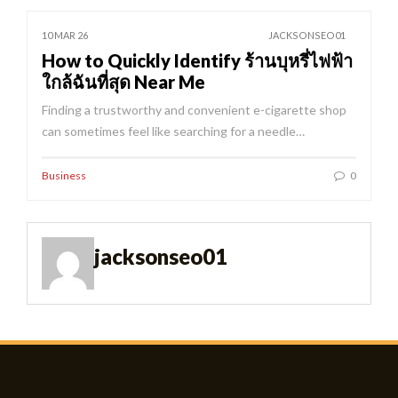
10 MAR 26
JACKSONSEO01
How to Quickly Identify ร้านบุหรี่ไฟฟ้า
ใกล้ฉันที่สุด Near Me
Finding a trustworthy and convenient e-cigarette shop
can sometimes feel like searching for a needle…
Business
0
jacksonseo01